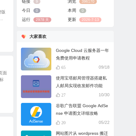
链接
浏览
9
396170
今日
本周
0
0
费版
.
运行
更新
2978 天
2026-7-13
大家喜欢
Google Cloud 云服务器一年
免费使用申请教程
09/18
65
页面
使用宝塔邮局管理器搭建私
标
人邮局实现收发邮件功能
10/30
27
谷歌广告联盟 Google AdSe
nse 申请图文详细攻略
05/22
20
网站图片从 wordpress 搬迁
，