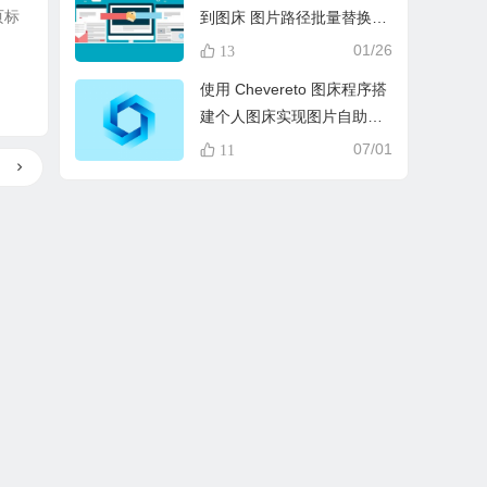
页标
到图床 图片路径批量替换实
现方法
01/26
13
使用 Chevereto 图床程序搭
建个人图床实现图片自助托
管
07/01
11