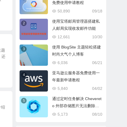
免费使用申请教程
50,890
09/18
使用宝塔邮局管理器搭建私
2
人邮局实现收发邮件功能
12,661
10/30
使用 BlogSite 主题轻松搭建
3
主题
时尚大气个人博客
，还
6,036
06/21
亚马逊云服务器免费使用一
4
年最新申请教程
5,840
04/02
通过定时任务解决 Cheveret
5
o 外部存储图片无法删除的
介绍
问题
5,173
08/10