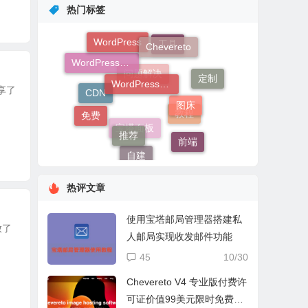
热门标签
WordPress
Chevereto
WordPress主题
工具
WordPress插件
CDN
定制
图床
分享了
问题解决
推荐
免费
教程
前端
宝塔面板
自建
热评文章
使用宝塔邮局管理器搭建私
放了
人邮局实现收发邮件功能
45
10/30
Chevereto V4 专业版付费许
可证价值99美元限时免费赠