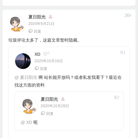
36
F
夏日阳光
2020年9月21日
回复
垃圾评论太多了，这篇文章暂时隐藏。
B
1
0
XD
2020年10月16日
回复
@
夏日阳光
啊 站长能开放吗？或者私发我看下？最近在
找这方面的资料
B
2
夏日阳光
2020年10月28日
回复
@
XD
呃