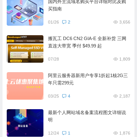
国内外主流域名购买平台详细对比及购
买指南
01/26
2
3,656
搬瓦工 DC6 CN2 GIA-E 全新补货 三网
直连大带宽 季付 $49.99 起
07/28
1,809
阿里云服务器新用户专享1折起1核2G三
年只需299元
03/25
4
2,187
最新个人网站域名备案流程图文详细说
明
12/24
1
1,876