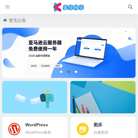
暂无公告
使用腾讯企业邮搭建自己的
BlogSite 时尚大气 wordpres
专属邮件服务器
s 主题 适合搭建个人博客
WordPress
图床
WordPress教程
自建图床