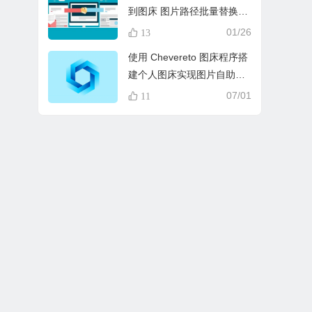
到图床 图片路径批量替换实
现方法
01/26
13
使用 Chevereto 图床程序搭
建个人图床实现图片自助托
管
07/01
11