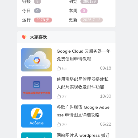
链接
浏览
9
396189
今日
本周
0
0
运行
更新
2978 天
2026-7-13
大家喜欢
Google Cloud 云服务器一年
免费使用申请教程
09/18
65
使用宝塔邮局管理器搭建私
人邮局实现收发邮件功能
10/30
27
谷歌广告联盟 Google AdSe
nse 申请图文详细攻略
05/22
20
网站图片从 wordpress 搬迁