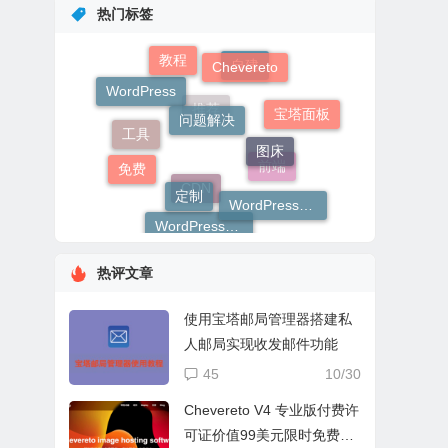
热门标签
教程
Chevereto
问题解决
自建
WordPress
工具
宝塔面板
图床
推荐
定制
免费
前端
WordPress插件
CDN
WordPress主题
热评文章
使用宝塔邮局管理器搭建私
人邮局实现收发邮件功能
45
10/30
Chevereto V4 专业版付费许
可证价值99美元限时免费赠