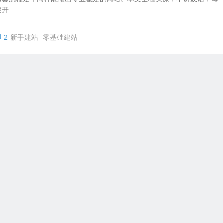
...
2
新手建站
零基础建站